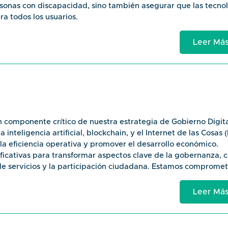
rsonas con discapacidad, sino también asegurar que las tecno
a todos los usuarios.
 e inclusión digital buscan eliminar las barreras que impiden a
 de la sociedad de la información. Esto incluye la capacitaci
Leer Má
ia tecnológica de todos los sectores de la sociedad, especia
y plataformas digitales del gobierno sean fácilmente accesible
sión digital a través de la educación y el acceso a la tecnolo
ios digitales a estándares internacionales de accesibilida
rcionen tecnología y formación a comunidades desatendid
componente crítico de nuestra estrategia de Gobierno Digita
ancia de la accesibilidad digital.
teligencia artificial, blockchain, y el Internet de las Cosas (
ón en la Era Digital" - aborda cómo crear servicios digitales
 la eficiencia operativa y promover el desarrollo económico.
ficativas para transformar aspectos clave de la gobernanza, 
 de servicios y la participación ciudadana. Estamos compromet
nera responsable, asegurando que se alineen con nuestros va
ad.
Leer Má
mergentes como la inteligencia artificial, blockchain y el Inte
os públicos, la eficiencia operativa y la innovación en la gesti