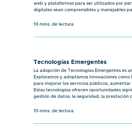
web y plataformas para ser utilizados por pe
digitales sean comprensibles y manejables par
Nuestras políticas y prácticas de accesibilidad
personas aprovechar plenamente los beneficios
10 mins. de lectura
educación digital para aumentar la competenc
los más vulnerables.
Estrategia: Asegurar que todos los servicios 
personas con discapacidad, y promover la inclu
Iniciativas:
Tecnologías Emergentes
Apoyo en adaptación de sitios web y servic
Programas de inclusión digital que propo
La adopción de Tecnologías Emergentes es un 
Campañas de sensibilización sobre la import
Exploramos y adoptamos innovaciones como la in
Lectura Recomendada: "Accesibilidad e Inclusi
para mejorar los servicios públicos, aumentar
inclusivos y accesibles para todos.
Estas tecnologías ofrecen oportunidades signi
gestión de datos, la seguridad, la prestación
integrar estas tecnologías emergentes de ma
de transparencia, accesibilidad y sostenibilid
10 mins. de lectura
Estrategia: Investigar y adoptar tecnologías e
las Cosas para mejorar la prestación de servici
gubernamental.