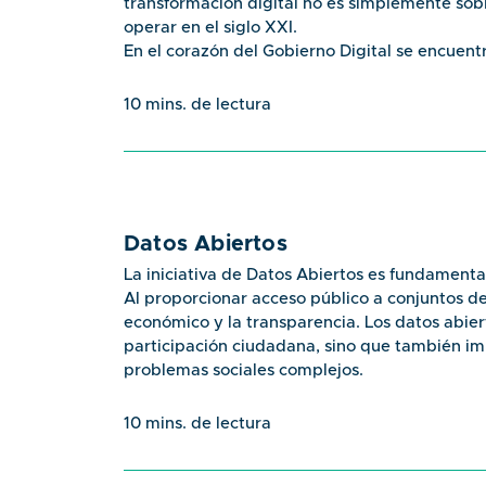
transformación digital no es simplemente sob
operar en el siglo XXI.
En el corazón del Gobierno Digital se encuentr
ciudadanos realizar trámites en línea, acced
y participar activamente en la toma de decis
10 mins. de lectura
gubernamentales sean más accesibles, reducie
ciudadanos interactúen con su gobierno desd
Estrategia: Implementar plataformas tecnológ
mejorando la eficiencia y accesibilidad para lo
la formación de personal en competencias digi
Datos Abiertos
Iniciativas:
Desarrollo del catalago único de trámites 
La iniciativa de Datos Abiertos es fundamenta
Programas de capacitación en TIC para emp
Al proporcionar acceso público a conjuntos d
Inversión en tecnologías seguras y robustas
económico y la transparencia. Los datos abiert
Lectura Recomendada: "La Era del Gobierno Di
participación ciudadana, sino que también im
transformando el sector público.
problemas sociales complejos.
Nuestra estrategia de Datos Abiertos incluye 
usar, asegurando que sean accesibles para to
10 mins. de lectura
para identificar y liberar los datos más relev
beneficie a toda la sociedad guatemalteca.