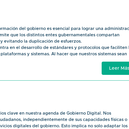
novación a través de la publicación de datos gubernamentales
as, facilitando el acceso a la información y su aprovechamiento
ectores.
 de datos abiertos.
formación del gobierno es esencial para lograr una administra
rtos en todas las instituciones gubernamentales.
ermite que los distintos entes gubernamentales compartan
namentales y académicas para el uso de datos abiertos 
 y evitando la duplicación de esfuerzos.
tra en el desarrollo de estándares y protocolos que faciliten 
de Innovación y Transparencia" - explora los beneficios y de
 plataformas y sistemas. Al hacer que nuestros sistemas sean
mental.
gobierno para responder a las necesidades de los ciudadanos
 la gobernanza y la capacidad institucional.
Leer Má
e permitan la integración y comunicación efectiva entre las
s del gobierno, mejorando así la coordinación y la prestación
roperabilidad para el sector público.
s en áreas críticas como salud, educación y seguridad.
ortancia de la interoperabilidad.
ipios clave en nuestra agenda de Gobierno Digital. Nos
 Práctica: Uniendo los Puntos en el Gobierno Digital" - un aná
udadanos, independientemente de sus capacidades físicas o
ita la transformación digital.
icios digitales del gobierno. Esto implica no solo adaptar los 