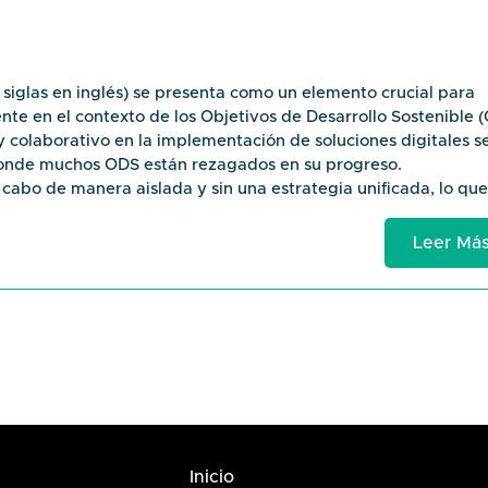
artificial en servicios de atención ciudadana.
jorar la transparencia en contrataciones públicas.
gestión inteligente de ciudades.
us siglas en inglés) se presenta como un elemento crucial para
 en el Gobierno: Oportunidades y Desafíos" - ofrece una vis
nte en el contexto de los Objetivos de Desarrollo Sostenible 
redefiniendo el sector público.
 colaborativo en la implementación de soluciones digitales s
donde muchos ODS están rezagados en su progreso.
 cabo de manera aislada y sin una estrategia unificada, lo que
ciones patentadas o de código cerrado restringe la posibilid
e manera amplia, obstaculizando así el potencial de innovació
Leer Má
stán atrasados, la digitalización surge como una herramienta
desarrollo sostenible. La infraestructura pública digital, al en
puede acelerar la entrega de servicios públicos digitales, fom
el desarrollo sostenible.
os gobiernos se enfoquen en la inclusión y en elementos
interoperabilidad desde el inicio. Esto implica construir
ta y modular, permitiendo una integración y adaptación
Inicio