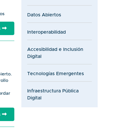
los
Datos Abiertos
niente,
s
Interoperabilidad
e los
,
Accesibilidad e Inclusión
icios,
Digital
Tecnologías Emergentes
ierto.
ollo
Infraestructura Pública
ordar
Digital
de
tores
s
ue